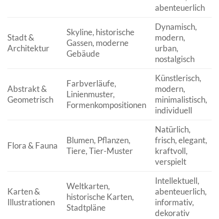
abenteuerlich
Dynamisch,
Skyline, historische
Stadt &
modern,
Gassen, moderne
Architektur
urban,
Gebäude
nostalgisch
Künstlerisch,
Farbverläufe,
Abstrakt &
modern,
Linienmuster,
Geometrisch
minimalistisch,
Formenkompositionen
individuell
Natürlich,
Blumen, Pflanzen,
frisch, elegant,
Flora & Fauna
Tiere, Tier-Muster
kraftvoll,
verspielt
Intellektuell,
Weltkarten,
Karten &
abenteuerlich,
historische Karten,
Illustrationen
informativ,
Stadtpläne
dekorativ