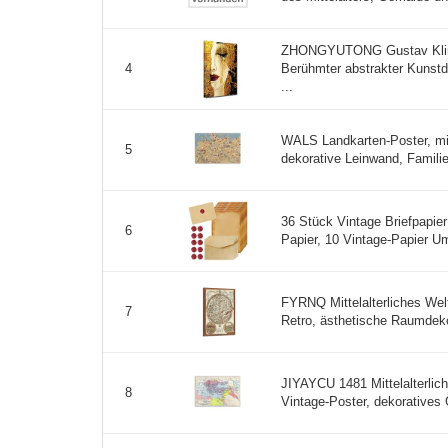
ZHONGYUTONG Gustav Klimt
Berühmter abstrakter Kunst
4
...
WALS Landkarten-Poster, mit
5
dekorative Leinwand, Familie
36 Stück Vintage Briefpapie
6
Papier, 10 Vintage-Papier U
FYRNQ Mittelalterliches Wel
7
Retro, ästhetische Raumdeko
JIYAYCU 1481 Mittelalterlic
8
Vintage-Poster, dekoratives