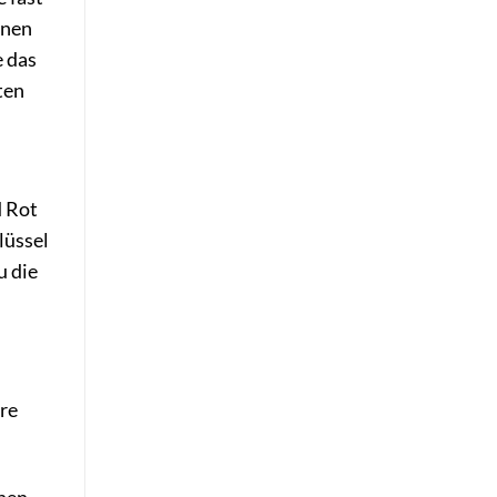
inen
e das
ten
d Rot
lüssel
u die
hre