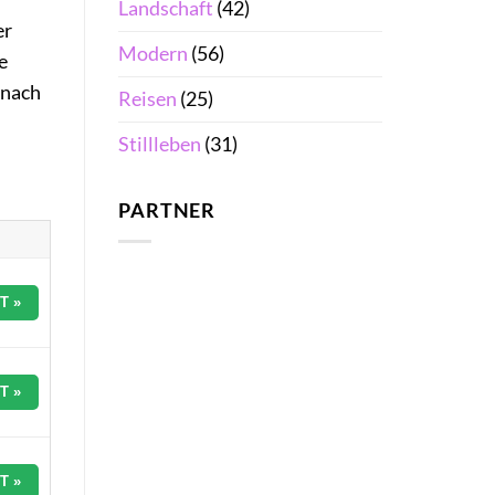
Landschaft
(42)
er
Modern
(56)
e
 nach
Reisen
(25)
Stillleben
(31)
PARTNER
T »
T »
T »