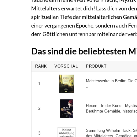
Mittelalters erwartet dich! Lass dich von d
spirituellen Tiefe der mittelalterlichen Gem
einer vergangenen Epoche, sondern auch Fens
dem Göttlichen untrennbar miteinander ver
Das sind die beliebtesten 
RANK
VORSCHAU
PRODUKT
Meisterwerke in Berlin: Die
1
...
Hexen - In der Kunst: Mysti
2
Berühmte Gemälde, historisch
Sammlung Wilhelm Hack. Sku
3
des Mittelalters, Gemälde un