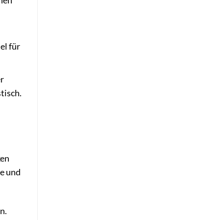
hen
el für
er
tisch.
ken
ve und
n.