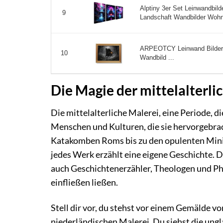
Alptiny 3er Set Leinwandbi
9
Landschaft Wandbilder Wohn
ARPEOTCY Leinwand Bilder m
10
Wandbild ...
Die Magie der mittelalterli
Die mittelalterliche Malerei, eine Periode, die
Menschen und Kulturen, die sie hervorgebrac
Katakomben Roms bis zu den opulenten Minia
jedes Werk erzählt eine eigene Geschichte. 
auch Geschichtenerzähler, Theologen und Phi
einfließen ließen.
Stell dir vor, du stehst vor einem Gemälde v
niederländischen Malerei. Du siehst die ungl