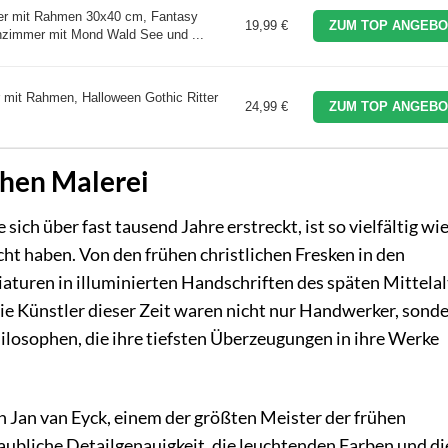
lder mit Rahmen 30x40 cm, Fantasy
19,99 €
ZUM TOP ANGEBO
zimmer mit Mond Wald See und ...
it Rahmen, Halloween Gothic Ritter
24,99 €
ZUM TOP ANGEBO
chen Malerei
 sich über fast tausend Jahre erstreckt, ist so vielfältig wie
ht haben. Von den frühen christlichen Fresken in den
turen in illuminierten Handschriften des späten Mittelal
Die Künstler dieser Zeit waren nicht nur Handwerker, sond
losophen, die ihre tiefsten Überzeugungen in ihre Werke
on Jan van Eyck, einem der größten Meister der frühen
aubliche Detailgenauigkeit, die leuchtenden Farben und di