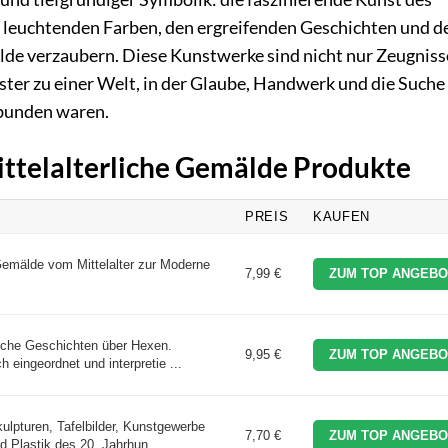
en leuchtenden Farben, den ergreifenden Geschichten und d
älde verzaubern. Diese Kunstwerke sind nicht nur Zeugniss
ter zu einer Welt, in der Glaube, Handwerk und die Suche
bunden waren.
Mittelalterliche Gemälde Produkte
PREIS
KAUFEN
 Gemälde vom Mittelalter zur Moderne
7,99 €
ZUM TOP ANGEBO
sche Geschichten über Hexen.
9,95 €
ZUM TOP ANGEBO
 eingeordnet und interpretie ...
lpturen, Tafelbilder, Kunstgewerbe
7,70 €
ZUM TOP ANGEBO
d Plastik des 20. Jahrhun ...