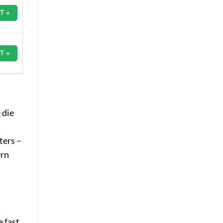
T »
T »
 die
ters –
ern
e fast