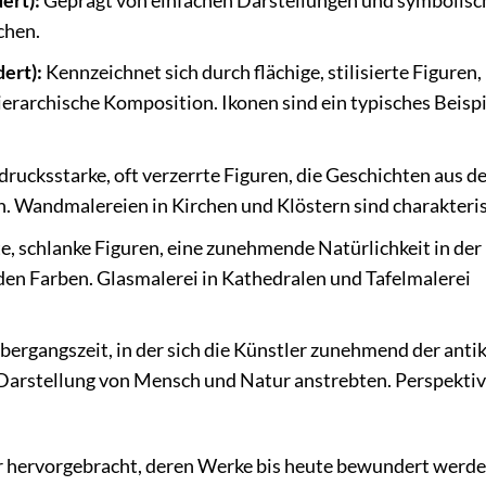
ert):
Geprägt von einfachen Darstellungen und symbolisc
chen.
dert):
Kennzeichnet sich durch flächige, stilisierte Figuren,
erarchische Komposition. Ikonen sind ein typisches Beispi
rucksstarke, oft verzerrte Figuren, die Geschichten aus d
n. Wandmalereien in Kirchen und Klöstern sind charakteris
e, schlanke Figuren, eine zunehmende Natürlichkeit in der
den Farben. Glasmalerei in Kathedralen und Tafelmalerei
bergangszeit, in der sich die Künstler zunehmend der anti
 Darstellung von Mensch und Natur anstrebten. Perspekti
er hervorgebracht, deren Werke bis heute bewundert werde