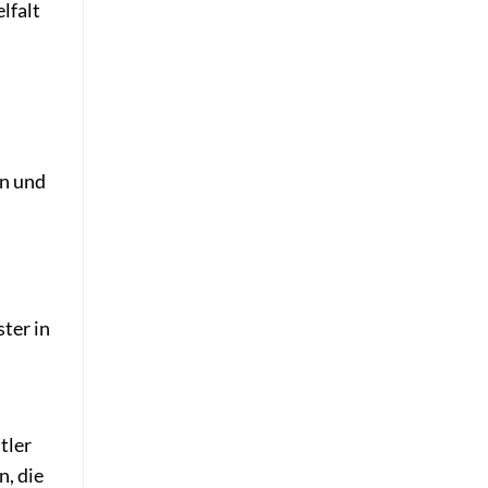
lfalt
en und
ter in
tler
n, die