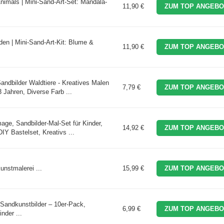
Animals | Mini-Sand-Art-Set: Mandala-
11,90 €
ZUM TOP ANGEBO
den | Mini-Sand-Art-Kit: Blume &
11,90 €
ZUM TOP ANGEBO
ndbilder Waldtiere - Kreatives Malen
7,79 €
ZUM TOP ANGEBO
3 Jahren, Diverse Farb ...
ge, Sandbilder-Mal-Set für Kinder,
14,92 €
ZUM TOP ANGEBO
IY Bastelset, Kreativs ...
nstmalerei ...
15,99 €
ZUM TOP ANGEBO
andkunstbilder – 10er-Pack,
6,99 €
ZUM TOP ANGEBO
nder ...