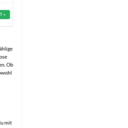
T »
ählige
lose
en. Ob
sowohl
du mit