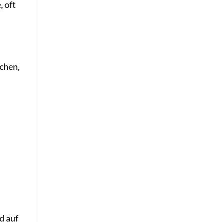
, oft
chen,
d auf