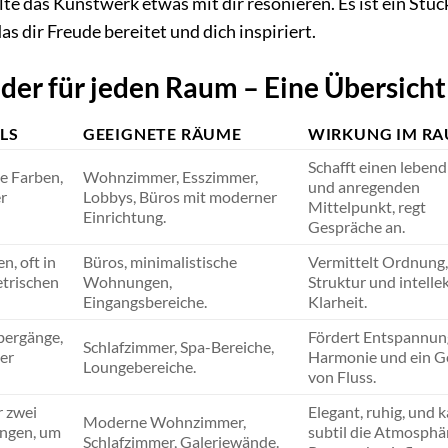
lte das Kunstwerk etwas mit dir resonieren. Es ist ein Stüc
as dir Freude bereitet und dich inspiriert.
der für jeden Raum – Eine Übersicht
LS
GEEIGNETE RÄUME
WIRKUNG IM R
Schafft einen lebend
e Farben,
Wohnzimmer, Esszimmer,
und anregenden
r
Lobbys, Büros mit moderner
Mittelpunkt, regt
Einrichtung.
Gespräche an.
n, oft in
Büros, minimalistische
Vermittelt Ordnung,
trischen
Wohnungen,
Struktur und intelle
Eingangsbereiche.
Klarheit.
bergänge,
Fördert Entspannun
Schlafzimmer, Spa-Bereiche,
er
Harmonie und ein G
Loungebereiche.
von Fluss.
r zwei
Elegant, ruhig, und 
Moderne Wohnzimmer,
ungen, um
subtil die Atmosphä
Schlafzimmer, Galeriewände.