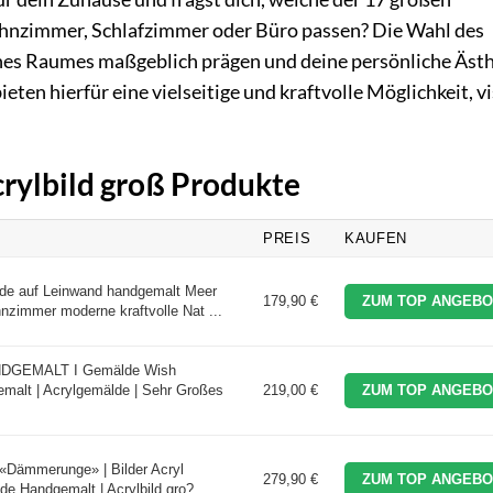
ohnzimmer, Schlafzimmer oder Büro passen? Die Wahl des
nes Raumes maßgeblich prägen und deine persönliche Ästh
eten hierfür eine vielseitige und kraftvolle Möglichkeit, vi
crylbild groß Produkte
PREIS
KAUFEN
lde auf Leinwand handgemalt Meer
179,90 €
ZUM TOP ANGEBO
immer moderne kraftvolle Nat ...
ANDGEMALT I Gemälde Wish
alt | Acrylgemälde | Sehr Großes
219,00 €
ZUM TOP ANGEBO
«Dämmerunge» | Bilder Acryl
279,90 €
ZUM TOP ANGEBO
e Handgemalt | Acrylbild gro? ...