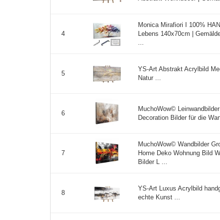
Monica Mirafiori I 100% 
Lebens 140x70cm | Gemälde 
4
...
YS-Art Abstrakt Acrylbild M
5
Natur ...
MuchoWow© Leinwandbilder 
6
Decoration Bilder für die W
MuchoWow© Wandbilder Gro
Home Deko Wohnung Bild W
7
Bilder L ...
YS-Art Luxus Acrylbild han
8
echte Kunst ...