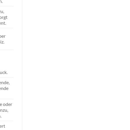
n.
u,
orgt
ent.
ber
iz.
uck.
ende,
ende
e oder
nzu,
.
ert