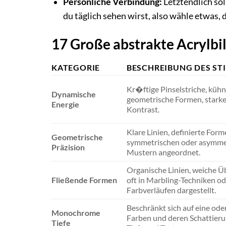
Persönliche Verbindung:
Letztendlich sol
du täglich sehen wirst, also wähle etwas, d
17 Große abstrakte Acrylbil
KATEGORIE
BESCHREIBUNG DES STI
Kr�ftige Pinselstriche, kühn
Dynamische
geometrische Formen, starke
Energie
Kontrast.
Klare Linien, definierte Forme
Geometrische
symmetrischen oder asymme
Präzision
Mustern angeordnet.
Organische Linien, weiche Ü
Fließende Formen
oft in Marbling-Techniken od
Farbverläufen dargestellt.
Beschränkt sich auf eine ode
Monochrome
Farben und deren Schattier
Tiefe