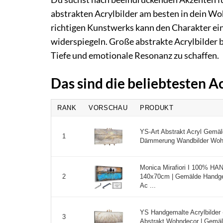
abstrakten Acrylbilder am besten in dein W
richtigen Kunstwerks kann den Charakter ei
widerspiegeln. Große abstrakte Acrylbilder bi
Tiefe und emotionale Resonanz zu schaffen.
Das sind die beliebtesten A
RANK
VORSCHAU
PRODUKT
YS-Art Abstrakt Acryl Gemä
1
Dämmerung Wandbilder Wohnz
Monica Mirafiori I 100% H
140x70cm | Gemälde Handgem
2
Ac ...
YS Handgemalte Acrylbilder 
3
Abstrakt Wohndecor | Gemäld