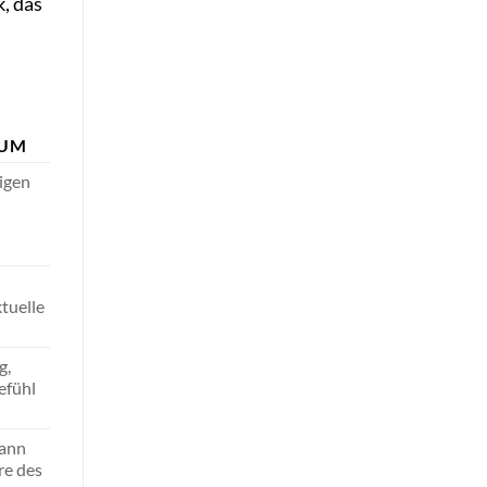
k, das
AUM
igen
ktuelle
g,
efühl
kann
re des