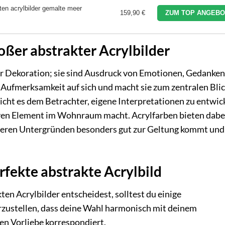
ten acrylbilder gemalte meer
159,90 €
ZUM TOP ANGEBO
oßer abstrakter Acrylbilder
ur Dekoration; sie sind Ausdruck von Emotionen, Gedanke
e Aufmerksamkeit auf sich und macht sie zum zentralen Bli
cht es dem Betrachter, eigene Interpretationen zu entwic
ven Element im Wohnraum macht. Acrylfarben bieten dabe
anderen Untergründen besonders gut zur Geltung kommt und
rfekte abstrakte Acrylbild
ten Acrylbilder entscheidest, solltest du einige
rzustellen, dass deine Wahl harmonisch mit deinem
en Vorliebe korrespondiert.