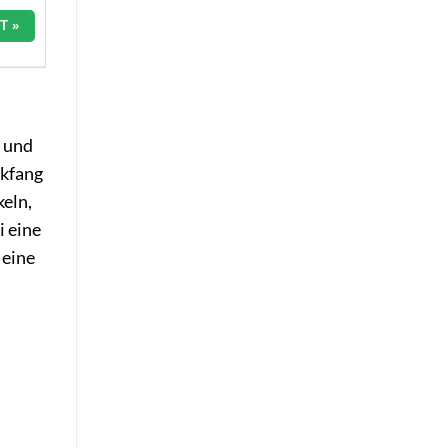
T »
n und
ckfang
keln,
i eine
 eine