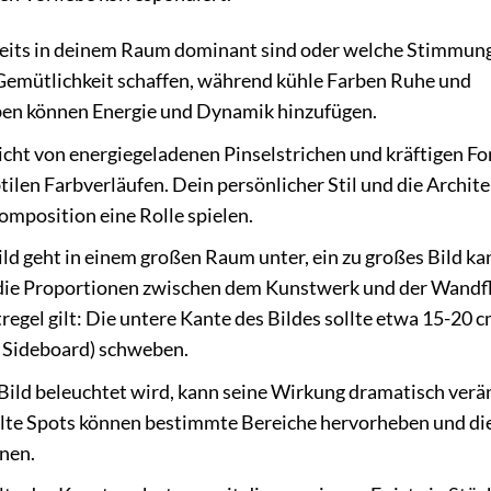
reits in deinem Raum dominant sind oder welche Stimmun
emütlichkeit schaffen, während kühle Farben Ruhe und
rben können Energie und Dynamik hinzufügen.
icht von energiegeladenen Pinselstrichen und kräftigen F
tilen Farbverläufen. Dein persönlicher Stil und die Archit
omposition eine Rolle spielen.
ild geht in einem großen Raum unter, ein zu großes Bild ka
 die Proportionen zwischen dem Kunstwerk und der Wandf
gel gilt: Die untere Kante des Bildes sollte etwa 15-20 
, Sideboard) schweben.
Bild beleuchtet wird, kann seine Wirkung dramatisch verä
zielte Spots können bestimmte Bereiche hervorheben und di
onen.