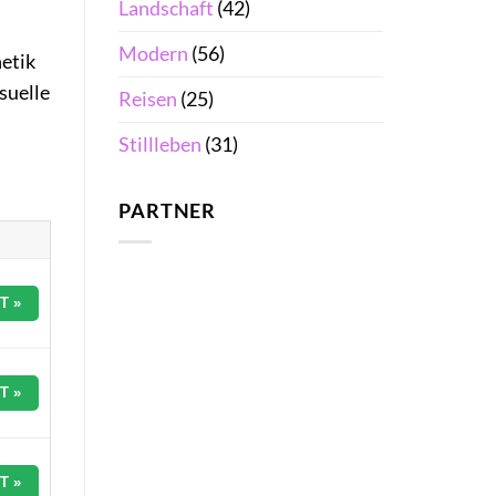
Landschaft
(42)
Modern
(56)
etik
suelle
Reisen
(25)
Stillleben
(31)
PARTNER
T »
T »
T »