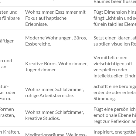
.
Raumes beeinflusse
sten und
Wohnzimmer, Esszimmer mit
Fügt Dimension hinz
e fühlbare
Fokus auf haptische
fängt Licht ein und s
Erlebnisse.
für ein taktiles Elem
Moderne Wohnungen, Büros,
Setzt einen klaren, a
räftigen
Essbereiche.
subtilen visuellen Re
Vermittelt einen
en und
Kreative Büros, Wohnzimmer,
vielschichtigen, oft
 an
Jugendzimmer.
verspielten oder
intellektuellen Eindr
atur­
Schafft eine beruhig
Wohnzimmer, Schlafzimmer,
er oder
erdende oder erheb
ruhige Arbeitsbereiche.
Form.
Stimmung.
Formen
Fügt eine persönlich
Wohnzimmer, Schlafzimmer,
trakten,
emotionale Ebene hi
kreative Studios.
regt zur Reflexion an
n Kräften,
Inspiriert, energetisi
Meditationsräume, Wellness-