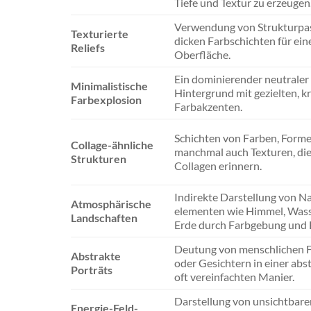
Tiefe und Textur zu erzeugen
Verwendung von Strukturpa
Texturierte
dicken Farbschichten für ein
Reliefs
Oberfläche.
Ein dominierender neutraler
Minimalistische
Hintergrund mit gezielten, k
Farbexplosion
Farbakzenten.
Schichten von Farben, Form
Collage-ähnliche
manchmal auch Texturen, die
Strukturen
Collagen erinnern.
Indirekte Darstellung von N
Atmosphärische
elementen wie Himmel, Wass
Landschaften
Erde durch Farbgebung und 
Deutung von menschlichen 
Abstrakte
oder Gesichtern in einer abs
Porträts
oft vereinfachten Manier.
Darstellung von unsichtbare
Energie-Feld-