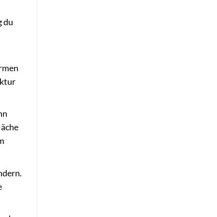
g du
ormen
ektur
nn
läche
cm
ndern.
e