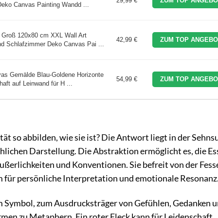
29,99 €
ZUM TOP ANGEBO
Deko Canvas Painting Wandd ...
Groß 120x80 cm XXL Wall Art
42,99 €
ZUM TOP ANGEBO
and Schlafzimmer Deko Canvas Pai ...
vas Gemälde Blau-Goldene Horizonte
54,99 €
ZUM TOP ANGEBO
ft auf Leinwand für H ...
t so abbilden, wie sie ist? Die Antwort liegt in der Sehns
chlichen Darstellung. Die Abstraktion ermöglicht es, die E
ßerlichkeiten und Konventionen. Sie befreit von der Fesse
für persönliche Interpretation und emotionale Resonanz
um Symbol, zum Ausdrucksträger von Gefühlen, Gedanken 
men zu Metaphern. Ein roter Fleck kann für Leidenschaft