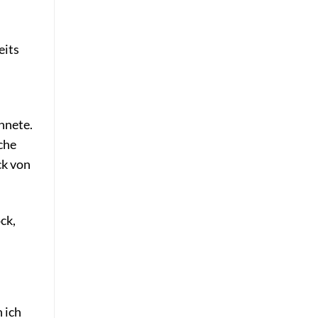
d
eits
hnete.
che
ck von
ck,
 ich