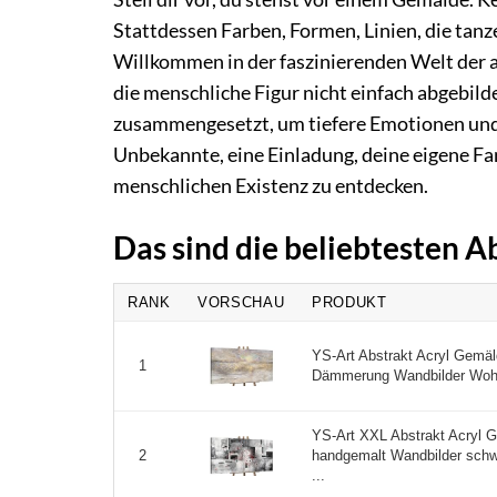
Stattdessen Farben, Formen, Linien, die tanz
Willkommen in der faszinierenden Welt der 
die menschliche Figur nicht einfach abgebilde
zusammengesetzt, um tiefere Emotionen und i
Unbekannte, eine Einladung, deine eigene Fa
menschlichen Existenz zu entdecken.
Das sind die beliebtesten
RANK
VORSCHAU
PRODUKT
YS-Art Abstrakt Acryl Gemä
1
Dämmerung Wandbilder Wohnz
YS-Art XXL Abstrakt Acryl 
handgemalt Wandbilder sch
2
...