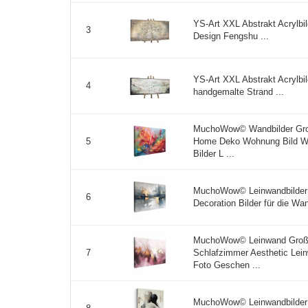
YS-Art XXL Abstrakt Acrylb
3
Design Fengshu ...
YS-Art XXL Abstrakt Acrylbil
4
handgemalte Strand ...
MuchoWow© Wandbilder Gro
Home Deko Wohnung Bild W
5
Bilder L ...
MuchoWow© Leinwandbilder 
6
Decoration Bilder für die W
MuchoWow© Leinwand Groß
Schlafzimmer Aesthetic Le
7
Foto Geschen ...
MuchoWow© Leinwandbilder 5