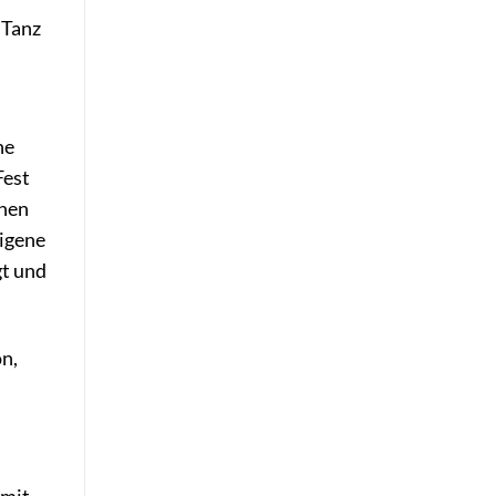
 Tanz
ne
Fest
onen
eigene
gt und
n,