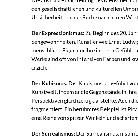
Die abstrakte Darstellung des Menschen hat 
den gesellschaftlichen und kulturellen Umbrü
Unsicherheit und der Suche nach neuen Wer
Der Expressionismus:
Zu Beginn des 20. Jah
Sehgewohnheiten. Künstler wie Ernst Ludwig
menschliche Figur, um ihre inneren Gefühle 
Werke sind oft von intensiven Farben und kra
erzielen.
Der Kubismus:
Der Kubismus, angeführt von 
Kunstwelt, indem er die Gegenstände in ihr
Perspektiven gleichzeitig darstellte. Auch d
fragmentiert. Ein berühmtes Beispiel ist Pic
eine Reihe von spitzen Winkeln und scharfen
Der Surrealismus:
Der Surrealismus, inspiri