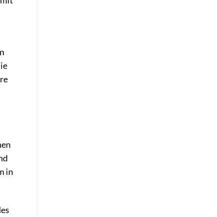
 mit
en
ie
re
nen
und
m in
des