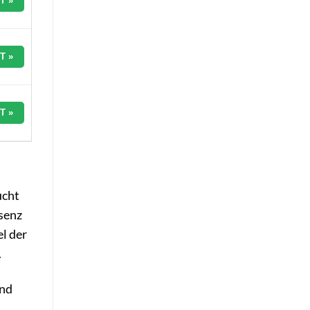
T »
T »
T »
ucht
ssenz
l der
.
und