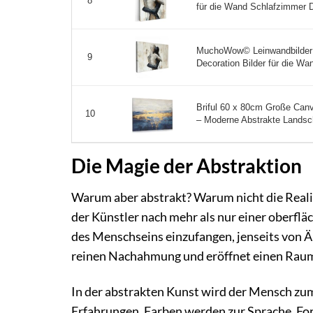
8
für die Wand Schlafzimmer 
MuchoWow© Leinwandbilder 
9
Decoration Bilder für die W
Briful 60 x 80cm Große Can
10
– Moderne Abstrakte Landscha
Die Magie der Abstraktion
Warum aber abstrakt? Warum nicht die Realitä
der Künstler nach mehr als nur einer oberflä
des Menschseins einzufangen, jenseits von Äu
reinen Nachahmung und eröffnet einen Raum 
In der abstrakten Kunst wird der Mensch z
Erfahrungen. Farben werden zur Sprache, For