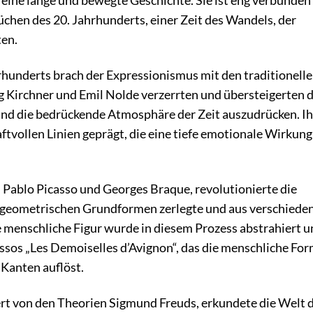
eine lange und bewegte Geschichte. Sie ist eng verbunden
chen des 20. Jahrhunderts, einer Zeit des Wandels, der
ten.
rhunderts brach der Expressionismus mit den traditionell
 Kirchner und Emil Nolde verzerrten und übersteigerten d
und die bedrückende Atmosphäre der Zeit auszudrücken. Ih
ftvollen Linien geprägt, die eine tiefe emotionale Wirkung
Pablo Picasso und Georges Braque, revolutionierte die
e geometrischen Grundformen zerlegte und aus verschiede
ie menschliche Figur wurde in diesem Prozess abstrahiert 
assos „Les Demoiselles d’Avignon“, das die menschliche For
 Kanten auflöst.
ert von den Theorien Sigmund Freuds, erkundete die Welt 