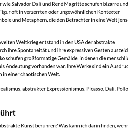
 wie Salvador Dalí und René Magritte schufen bizarre un
 Figur oft in verzerrten oder ungewöhnlichen Kontexten
mbole und Metaphern, die den Betrachter in eine Welt jens
eiten Weltkrieg entstand in den USA der abstrakte
rch ihre Spontaneität und ihre expressiven Gesten auszeic
ko schufen großformatige Gemälde, in denen die menschli
 als Andeutung vorhanden war. Ihre Werke sind ein Ausdru
n in einer chaotischen Welt.
alismus, abstrakter Expressionismus, Picasso, Dalí, Pollo
ührt
 abstrakte Kunst berühren? Was kann ich darin finden, wenn